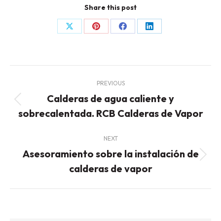
Share this post
Share
Share
Share
Share
on
on
on
on
X
Pinterest
Facebook
LinkedIn
Post
PREVIOUS
navigation
Calderas de agua caliente y
Previous
sobrecalentada. RCB Calderas de Vapor
post:
NEXT
Asesoramiento sobre la instalación de
Next
calderas de vapor
post: