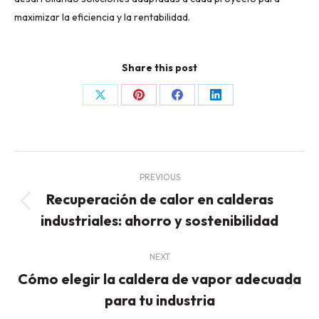
maximizar la eficiencia y la rentabilidad.
Share this post
Share
Share
Share
Share
on
on
on
on
X
Pinterest
Facebook
LinkedIn
Post
PREVIOUS
navigation
Recuperación de calor en calderas
Previous
industriales: ahorro y sostenibilidad
post:
NEXT
Cómo elegir la caldera de vapor adecuada
Next
para tu industria
post: